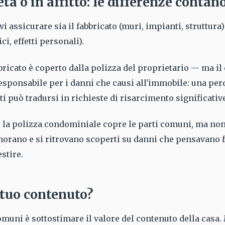
tà o in affitto: le differenze contan
evi assicurare sia il fabbricato (muri, impianti, struttura
ci, effetti personali).
abbricato è coperto dalla polizza del proprietario — ma il
responsabile per i danni che causi all'immobile: una per
ti può tradursi in richieste di risarcimento significativ
, la polizza condominiale copre le parti comuni, ma non
norano e si ritrovano scoperti su danni che pensavano 
stire.
 tuo contenuto?
omuni è sottostimare il valore del contenuto della casa. 