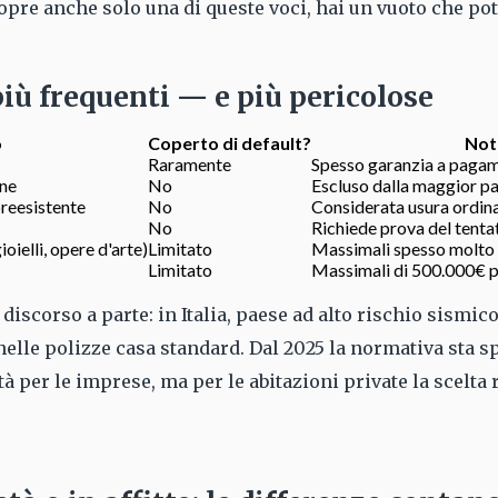
copre anche solo una di queste voci, hai un vuoto che pot
più frequenti — e più pericolose
o
Coperto di default?
Not
Raramente
Spesso garanzia a paga
ne
No
Escluso dalla maggior pa
reesistente
No
Considerata usura ordina
No
Richiede prova del tenta
ioielli, opere d'arte)
Limitato
Massimali spesso molto 
Limitato
Massimali di 500.000€ 
discorso a parte: in Italia, paese ad alto rischio sismic
nelle polizze casa standard. Dal 2025 la normativa sta 
à per le imprese, ma per le abitazioni private la scelta