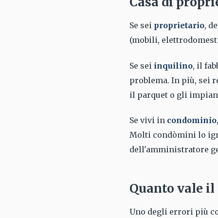
Casa di proprie
Se sei
proprietario
, d
(mobili, elettrodomesti
Se sei
inquilino
, il f
problema. In più, sei 
il parquet o gli impian
Se vivi in
condominio
Molti condòmini lo ig
dell'amministratore ge
Quanto vale il
Uno degli errori più c