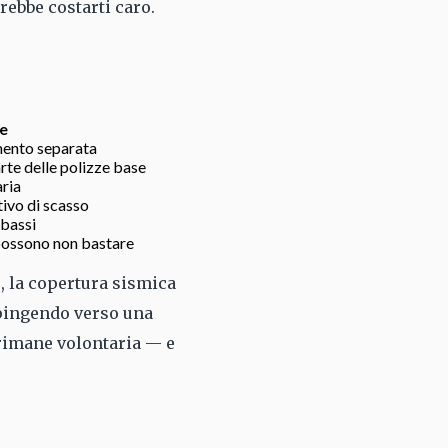
rebbe costarti caro.
e
mento separata
rte delle polizze base
ria
tivo di scasso
bassi
possono non bastare
o, la copertura sismica
spingendo verso una
 rimane volontaria — e