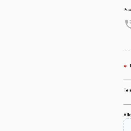
Puo
Tel
All