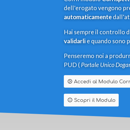
dell'erogato vengono pr
automaticamente
dall'at
Hai sempre il controllo d
validarli
e quando sono pr
Penseremo noi a produrre 
PUD (
Portale Unico Doga
Accedi al Modulo Corri
Scopri il Modulo