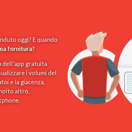
enduto oggi? E quando
ma fornitura?
w
dell'app gratuita
ualizzare i volumi del
atoi e la giacenza,
molto altro,
tphone.