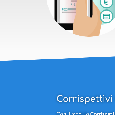
Corrispettivi
Con il modulo
Corrispett