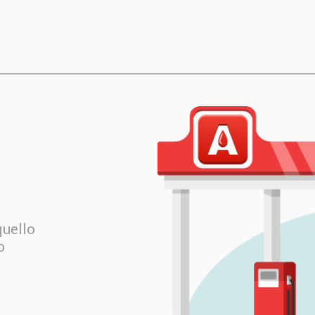
quello
o