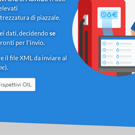
elevati
trezzatura di piazzale.
ei dati, decidendo
se
onti per l'invio.
il file XML da inviare al
ne
).
spettivi OIL