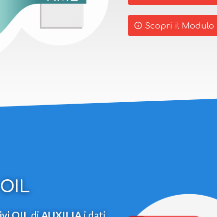
Scopri il Modulo
 OIL
ivi OIL
di
AUXILIA
i dati