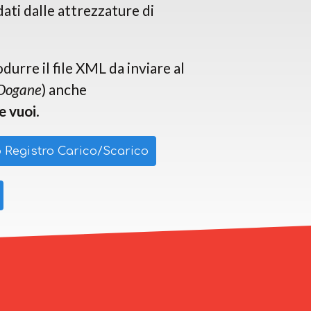
dati dalle attrezzature di
urre il file XML da inviare al
 Dogane
) anche
e vuoi
.
 Registro Carico/Scarico