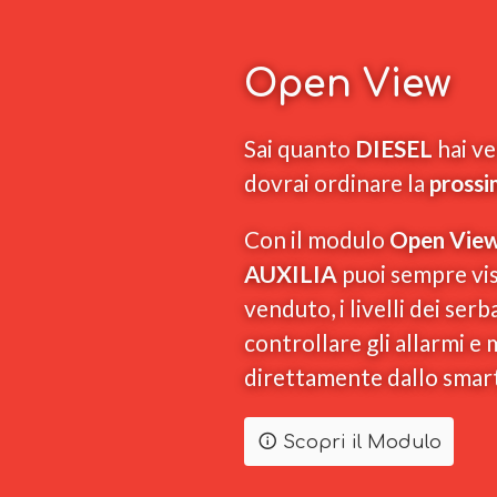
Open View
Sai quanto
DIESEL
hai v
dovrai ordinare la
prossi
Con il modulo
Open Vie
AUXILIA
puoi sempre vis
venduto, i livelli dei serb
controllare gli allarmi e 
direttamente dallo smar
Scopri il Modulo